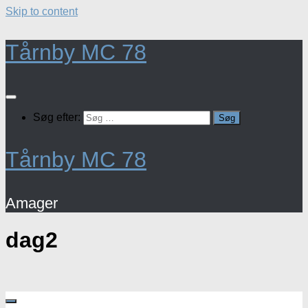
Skip to content
Tårnby MC 78
Søg efter:
Tårnby MC 78
Amager
dag2