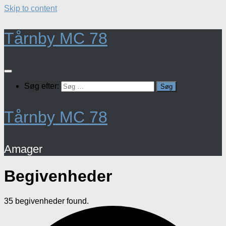
Skip to content
Tårnby MC 78
Søg efter:
Tårnby MC 78
Amager
Begivenheder
35 begivenheder found.