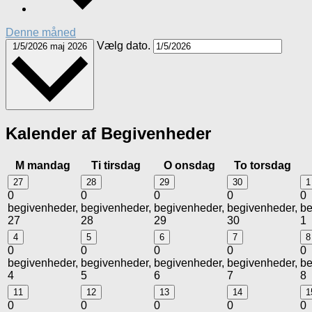
Denne måned
Vælg dato.
1/5/2026
maj 2026
Kalender af Begivenheder
M
mandag
Ti
tirsdag
O
onsdag
To
torsdag
27
28
29
30
1
0
0
0
0
0
begivenheder,
begivenheder,
begivenheder,
begivenheder,
be
27
28
29
30
1
4
5
6
7
8
0
0
0
0
0
begivenheder,
begivenheder,
begivenheder,
begivenheder,
be
4
5
6
7
8
11
12
13
14
1
0
0
0
0
0